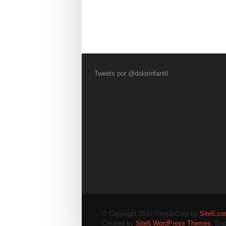
Tweets por @dolorinfantil
© Copyright 2012 SimpleCorp by
Site5.c
Created by
Site5 WordPress Themes
. Exp