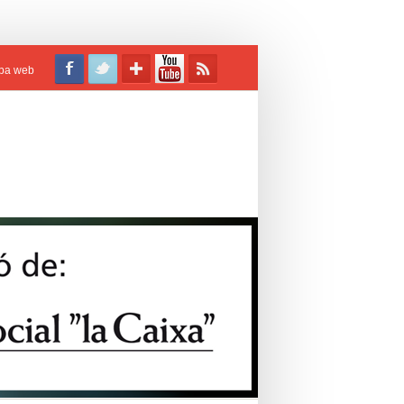
pa web