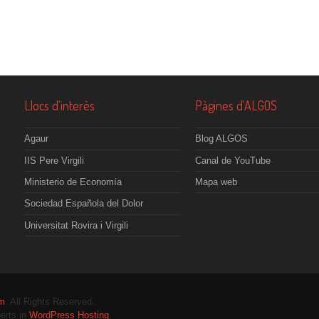
Llocs d'interès
Pàgines d'ALGOS
Agaur
Blog ALGOS
IIS Pere Virgili
Canal de YouTube
Ministerio de Economía
Mapa web
Sociedad Española del Dolor
Universitat Rovira i Virgili
om
. All Rights Reserved.
erts in
WordPress Hosting
.