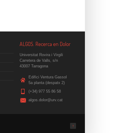
ALGOS. Recerca en Dolor
Universitat Rovira i Virgili
Carretera de Valls, s/n
43007 Tarragona
Edifici Ventura Gassol
5a planta (despatx 2)
(+34) 977 55 86 58
algos.dolor@urv.cat
↑