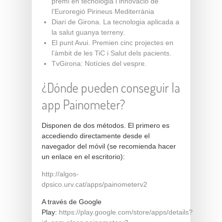
premi en tecnologia i innovació de
l’Euroregió Pirineus Mediterrània
Diari de Girona.
La tecnologia aplicada a
la salut guanya terreny
.
El punt Avui.
Premien cinc projectes en
l’àmbit de les TiC i Salut dels pacients.
TvGirona:
Notícies del vespre.
¿Dónde pueden conseguir la
app Painometer?
Disponen de dos métodos. El primero es
accediendo directamente desde el
navegador del móvil (se recomienda hacer
un enlace en el escritorio):
http://algos-
dpsico.urv.cat/apps/painometerv2
A través de Google
Play:
https://play.google.com/store/apps/details?