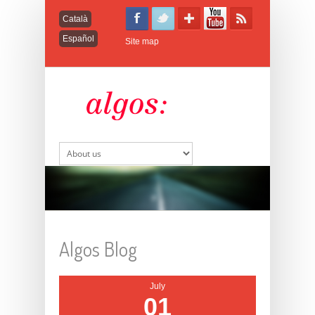
Català
Español
Site map
Algos Blog
July
01