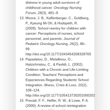
distress in young adult survivors of
childhood cancer.
Oncology Nursing
Forum
,
28
(3), 481–9.
Moore, J. B., Kaffenberger, C., Goldberg,
P., Kyeung Mi Oh, & Hudspeth, R.
(2009). School reentry for children with
cancer: Perceptions of nurses, school
personnel, and parents.
Journal of
Pediatric Oncology Nursing
,
26
(2), 86–
99.
http://doi.org/10.1177/1043454208328765
Papadatou, D., Metallinou, O.,
Hatzichristou, C., & Pavlidi, L. (2002).
Children with a Chronic and Life-Limiting
Condition: Teachers’ Perceptions and
Experiences Regarding Students’ School
Integration.
Illness, Crisis & Loss
,
10
(2),
108–124.
http://doi.org/10.1177/105413730201000202
Prevatt, F. F., Heffer, R. W., & Lowe, P. A.
(2000). A review of school reintegration