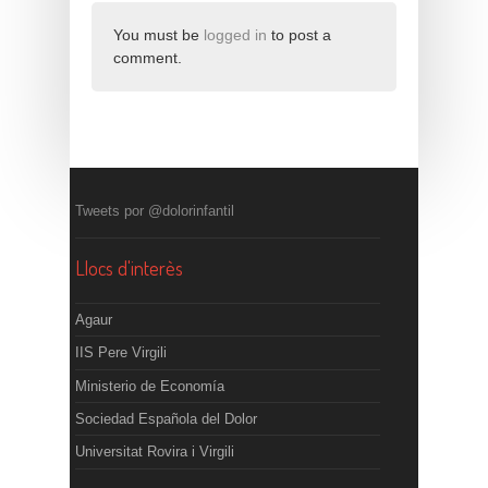
You must be
logged in
to post a
comment.
Tweets por @dolorinfantil
Llocs d'interès
Agaur
IIS Pere Virgili
Ministerio de Economía
Sociedad Española del Dolor
Universitat Rovira i Virgili