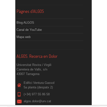
Pàgines d'ALGOS
Blog ALGOS
Canal de YouTube
Mapa web
ALGOS. Recerca en Dolor
Universitat Rovira i Virgili
Carretera de Valls, s/n
43007 Tarragona
Edifici Ventura Gassol
5a planta (despatx 2)
(+34) 977 55 86 58
algos.dolor@urv.cat