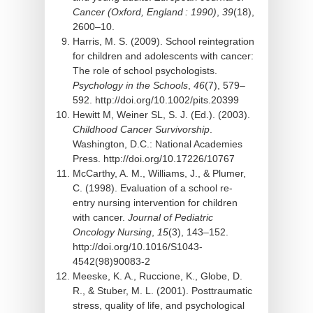
Cancer (Oxford, England : 1990)
,
39
(18),
2600–10.
Harris, M. S. (2009). School reintegration
for children and adolescents with cancer:
The role of school psychologists.
Psychology in the Schools
,
46
(7), 579–
592. http://doi.org/10.1002/pits.20399
Hewitt M, Weiner SL, S. J. (Ed.). (2003).
Childhood Cancer Survivorship
.
Washington, D.C.: National Academies
Press. http://doi.org/10.17226/10767
McCarthy, A. M., Williams, J., & Plumer,
C. (1998). Evaluation of a school re-
entry nursing intervention for children
with cancer.
Journal of Pediatric
Oncology Nursing
,
15
(3), 143–152.
http://doi.org/10.1016/S1043-
4542(98)90083-2
Meeske, K. A., Ruccione, K., Globe, D.
R., & Stuber, M. L. (2001). Posttraumatic
stress, quality of life, and psychological