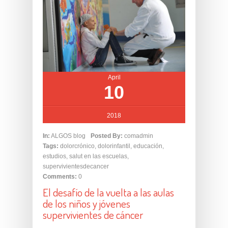
April
10
2018
In:
ALGOS blog
Posted By:
comadmin
Tags:
dolorcrónico
,
dolorinfantil
,
educación
,
estudios
,
salut en las escuelas
,
supervivientesdecancer
Comments:
0
El desafío de la vuelta a las aulas
de los niños y jóvenes
supervivientes de cáncer