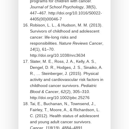
programs for children with cancer.
Journal of School Psychology
,
38
(5),
447–467. http://doi.org/10.1016/S0022-
4405(00)00046-7
Robison, L. L., & Hudson, M. M. (2013).
Survivors of childhood and adolescent
cancer: life-long risks and
responsibilities.
Nature Reviews Cancer
,
14
(1), 61–70.
http://doi.org/10.1038/nrc3634
Slater, M. E., Ross, J. A., Kelly, A. S.,
Dengel, D. R., Hodges, J. S., Sinaiko, A.
R., … Steinberger, J. (2015). Physical
activity and cardiovascular risk factors in
childhood cancer survivors.
Pediatric
Blood & Cancer
,
62
(2), 305–310.
http://doi.org/10.1002/pbc.25276
Tai, E., Buchanan, N., Townsend, J.,
Fairley, T., Moore, A., & Richardson, L.
C. (2012). Health status of adolescent
and young adult cancer survivors.
Cancer
,
118
(19), 4884–4891.