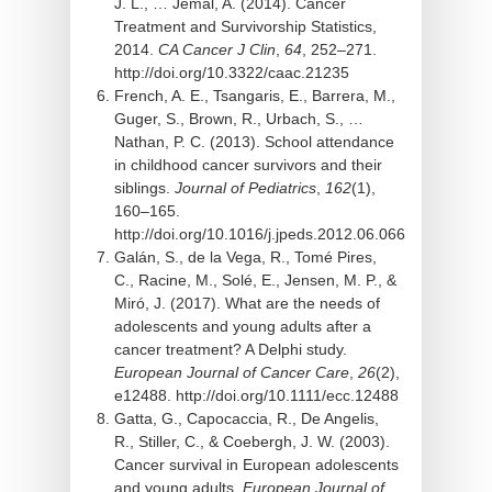
J. L., … Jemal, A. (2014). Cancer
Treatment and Survivorship Statistics,
2014.
CA Cancer J Clin
,
64
, 252–271.
http://doi.org/10.3322/caac.21235
French, A. E., Tsangaris, E., Barrera, M.,
Guger, S., Brown, R., Urbach, S., …
Nathan, P. C. (2013). School attendance
in childhood cancer survivors and their
siblings.
Journal of Pediatrics
,
162
(1),
160–165.
http://doi.org/10.1016/j.jpeds.2012.06.066
Galán, S., de la Vega, R., Tomé Pires,
C., Racine, M., Solé, E., Jensen, M. P., &
Miró, J. (2017). What are the needs of
adolescents and young adults after a
cancer treatment? A Delphi study.
European Journal of Cancer Care
,
26
(2),
e12488. http://doi.org/10.1111/ecc.12488
Gatta, G., Capocaccia, R., De Angelis,
R., Stiller, C., & Coebergh, J. W. (2003).
Cancer survival in European adolescents
and young adults.
European Journal of