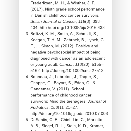
Frederiksen, M. H., & Winther, J. F.
(2017). Ninth grade school performance
in Danish childhood cancer survivors.
British Journal of Cancer
,
116
(3), 398–
404. http://doi.org/10.1038/bjc.2016.438
Bellizzi, K. M., Smith, A., Schmidt, S.,
Keegan, T. H. M., Zebrack, B., Lynch, C.
F., … Simon, M. (2012). Positive and
negative psychosocial impact of being
diagnosed with cancer as an adolescent
or young adult.
Cancer
,
118
(20), 5155–
5162. http://doi.org/10.1002/cncr.27512
Bonneau, J., Lebreton, J., Taque, S.,
Chappe, C., Bayart, S., Edan, C., &
Gandemer, V. (2011). School
performance of childhood cancer
survivors: Mind the teenagers!
Journal of
Pediatrics
,
158
(1), 21–27.
http://doi.org/10.1016/j.jpeds.2010.07.008
DeSantis, C. E., Chieh Lin, C., Mariotto,
A. B., Siegel, R. L., Stein, K. D., Kramer,