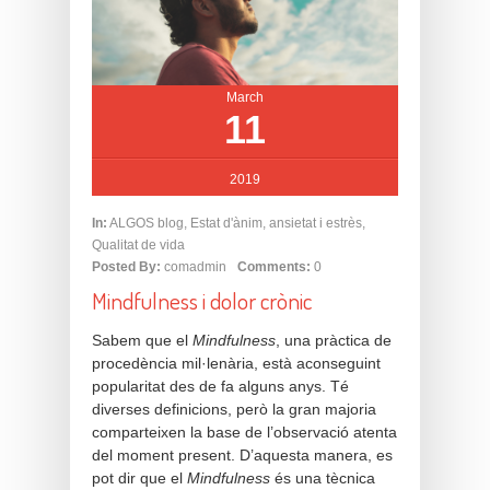
March
11
2019
In:
ALGOS blog
,
Estat d'ànim, ansietat i estrès
,
Qualitat de vida
Posted By:
comadmin
Comments:
0
Mindfulness i dolor crònic
Sabem que el
Mindfulness
, una pràctica de
procedència mil·lenària, està aconseguint
popularitat des de fa alguns anys. Té
diverses definicions, però la gran majoria
comparteixen la base de l’observació atenta
del moment present. D’aquesta manera, es
pot dir que el
Mindfulness
és una tècnica