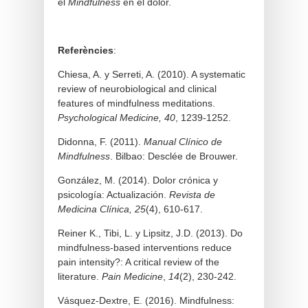
el
Mindfulness
en el dolor.
Referències
:
Chiesa, A. y Serreti, A. (2010). A systematic
review of neurobiological and clinical
features of mindfulness meditations.
Psychological Medicine, 40
, 1239-1252.
Didonna, F. (2011).
Manual Clínico de
Mindfulness
. Bilbao: Desclée de Brouwer.
González, M. (2014). Dolor crónica y
psicología: Actualización.
Revista de
Medicina Clínica, 25
(4), 610-617.
Reiner K., Tibi, L. y Lipsitz, J.D. (2013). Do
mindfulness-based interventions reduce
pain intensity?: A critical review of the
literature.
Pain Medicine
,
14
(2), 230-242.
Vásquez-Dextre, E. (2016). Mindfulness: