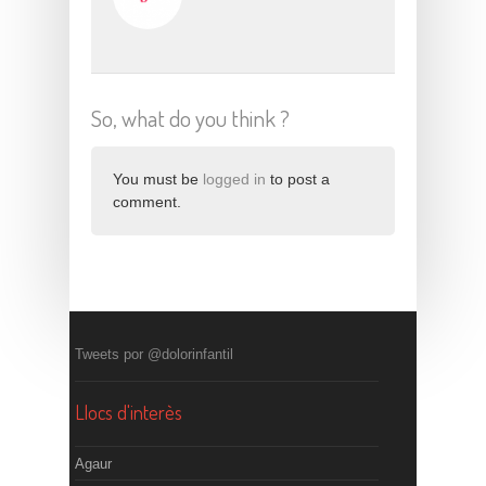
So, what do you think ?
You must be
logged in
to post a
comment.
Tweets por @dolorinfantil
Llocs d'interès
Agaur