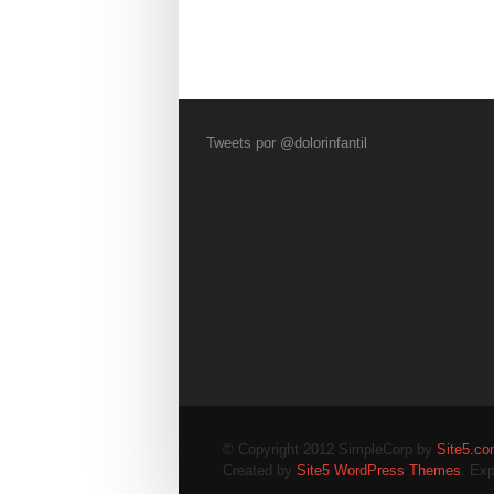
Tweets por @dolorinfantil
© Copyright 2012 SimpleCorp by
Site5.c
Created by
Site5 WordPress Themes
. Exp