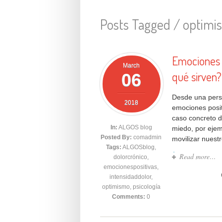
Posts Tagged /
optimi
Emociones p
March
qué sirven?
06
Desde una persp
2018
emociones posit
caso concreto d
In:
ALGOS blog
miedo, por ejem
Posted By:
comadmin
movilizar nuest
Tags:
ALGOSblog
,
Read more…
dolorcrónico
,
emocionespositivas
,
intensidaddolor
,
optimismo
,
psicología
Comments:
0