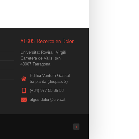
ALGOS. Recerca en Dolor
Universitat Rovira i Virgili
Carretera de Valls, s/n
43007 Tarragona
Edifici Ventura Gassol
5a planta (despatx 2)
(+34) 977 55 86 58
algos.dolor@urv.cat
↑