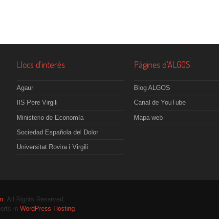
Llocs d'interès
Pàgines d'ALGOS
Agaur
Blog ALGOS
IIS Pere Virgili
Canal de YouTube
Ministerio de Economía
Mapa web
Sociedad Española del Dolor
Universitat Rovira i Virgili
om
. All Rights Reserved.
erts in
WordPress Hosting
.