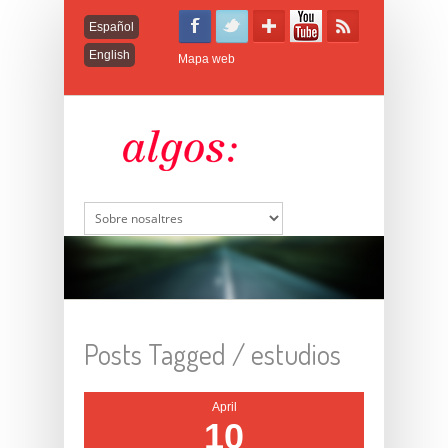
Español
English
Mapa web
Posts Tagged /
estudios
April
10