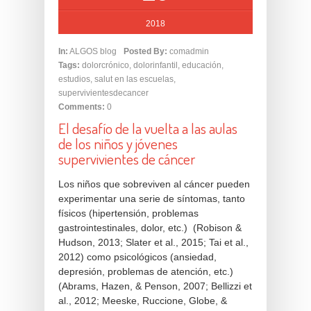
2018
In:
ALGOS blog
Posted By:
comadmin
Tags:
dolorcrónico
,
dolorinfantil
,
educación
,
estudios
,
salut en las escuelas
,
supervivientesdecancer
Comments:
0
El desafío de la vuelta a las aulas
de los niños y jóvenes
supervivientes de cáncer
Los niños que sobreviven al cáncer pueden
experimentar una serie de síntomas, tanto
físicos (hipertensión, problemas
gastrointestinales, dolor, etc.) (Robison &
Hudson, 2013; Slater et al., 2015; Tai et al.,
2012) como psicológicos (ansiedad,
depresión, problemas de atención, etc.)
(Abrams, Hazen, & Penson, 2007; Bellizzi et
al., 2012; Meeske, Ruccione, Globe, &