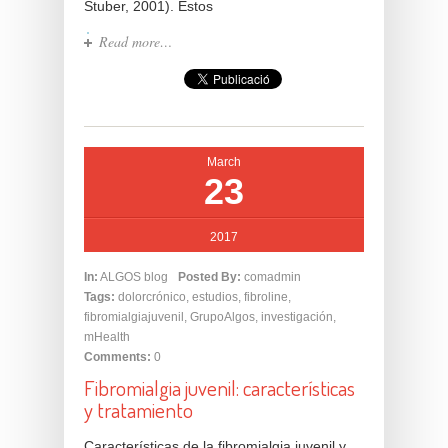
Stuber, 2001). Estos
Read more…
March
23
2017
In:
ALGOS blog
Posted By:
comadmin
Tags:
dolorcrónico
,
estudios
,
fibroline
,
fibromialgiajuvenil
,
GrupoAlgos
,
investigación
,
mHealth
Comments:
0
Fibromialgia juvenil: características
y tratamiento
Características de la fibromialgia juvenil y